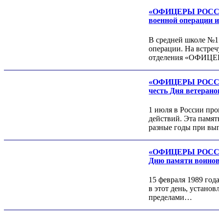
Алексей Филатов
«ОФИЦЕРЫ РОССИИ»
военной операции и
В средней школе №1
операции. На встре
отделения «ОФИЦЕ
«ОФИЦЕРЫ РОССИИ»
честь Дня ветерано
Роман ШКУРЛАТОВ
1 июля в России пр
Александр Старовойтов
действий. Эта памя
Герман Ярцев
разные годы при вы
«ОФИЦЕРЫ РОССИИ»
Дню памяти воинов
15 февраля 1989 год
в этот день, устано
пределами…
Игорь ШЕВЧУК